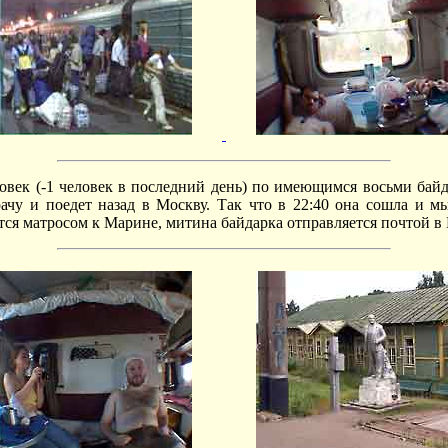
овек (-1 человек в последний день) по имеющимся восьми бай
рачу и поедет назад в Москву. Так что в 22:40 она сошла и м
тся матросом к Марине, митина байдарка отправляется почтой в 