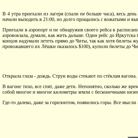
В 4 утра приехали из лагеря (спали не больше часа), весь ден
начали выходить в 21:00, но долго прощались с вожатыми и вы
Приехали в аэропорт и не обнаружив своего рейса в расписан
аэровокзала, думали, как жить дальше. Один рейс до Иркутска б
концов надумали лететь прямо до Читы, так как хотя билеты жу
провожавшего их Лёшки оказалось $100), купили билеты до Ч
Открыла глаза - дождь. Струи воды стекают по стёклам вагона. 
В вагоне тихо, все спят, даже дети. Непонятно, сколько же вре
собой многие и многие километры земли с бесконечными низ
Где-то далеко, даже за горизонтом, появились горы. Все мысли