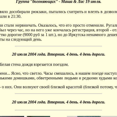
Группа ''догоняющих'' - Маша & Лас 19 июля.
ь вяло дособирали рюкзаки, пытались схитрить и влезть в дозволе
шли в 21:30.
ии стали нервничать. Оказалось, что его просто отменили. Руга
ыл через час, но на него уже кончалась регистрация, второй - от
тко дорогие (9000 руб за 1 шт.), но до Иркутска ненамного деш
иты на следующий день.
20 июля 2004 года. Вторник. 4 день. 4 день дороги.
Белая стена дождя взрезается поездом.
мени... Ясно, что светло. Часы смешались, в нашем поезде насту
енькими домишками, обветренными людьми и редкими худыми к
 - о них. Они волнуют своей близкой красотой (близкой потому, 
20 июля 2004 года. Вторник. 4 день. 4 день дороги.