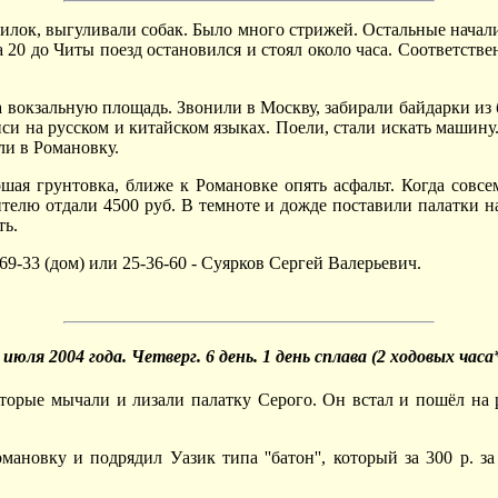
илок, выгуливали собак. Было много стрижей. Остальные начали п
20 до Читы поезд остановился и стоял около часа. Соответстве
а вокзальную площадь. Звонили в Москву, забирали байдарки из 
иси на русском и китайском языках. Поели, стали искать машину.
ли в Романовку.
шая грунтовка, ближе к Романовке опять асфальт. Когда совсе
телю отдали 4500 руб. В темноте и дожде поставили палатки на
ть.
69-33 (дом) или 25-36-60 - Суярков Сергей Валерьевич.
 июля 2004 года. Четверг. 6 день. 1 день сплава (2 ходовых часа*
торые мычали и лизали палатку Серого. Он встал и пошёл на ра
мановку и подрядил Уазик типа ''батон'', который за 300 р. 