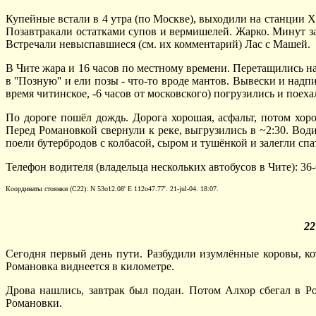
Купейные встали в 4 утра (по Москве), выходили на станции Х
Позавтракали остатками супов и вермишелей. Жарко. Минут за 
Встречали невыспавшиеся (см. их комментарий) Лас с Машей.
В Чите жара и 16 часов по местному времени. Перетащились н
в ''Позную'' и ели позы - что-то вроде мантов. Вывески и надп
время читинское, -6 часов от московского) погрузились и поеха
По дороге пошёл дождь. Дорога хорошая, асфальт, потом хоро
Перед Романовкой свернули к реке, выгрузились в ~2:30. Води
поели бутербродов с колбасой, сыром и тушёнкой и залегли спа
Телефон водителя (владельца нескольких автобусов в Чите): 36-
Координаты стоянки (С22): N 53o12.08' E 112o47.77'. 21-jul-04. 18:07.
22
Сегодня первый день пути. Разбудили изумлённые коровы, ко
Романовка виднеется в километре.
Дрова нашлись, завтрак был подан. Потом Алхор сбегал в Ро
Романовки.