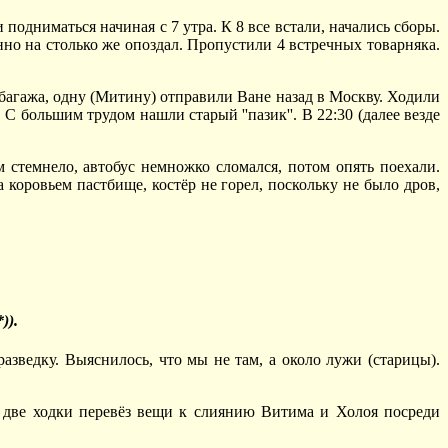
одниматься начиная с 7 утра. К 8 все встали, начались сборы.
нно на столько же опоздал. Пропустили 4 встречных товарняка.
багажа, одну (Митину) отправили Ване назад в Москву. Ходили
 С большим трудом нашли старый ''пазик''. В 22:30 (далее везде
м стемнело, автобус немножко сломался, потом опять поехали.
 коровьем пастбище, костёр не горел, поскольку не было дров,
)).
зведку. Выяснилось, что мы не там, а около лужи (старицы).
за две ходки перевёз вещи к слиянию Витима и Холоя посреди