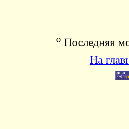
o
Последняя мо
На глав