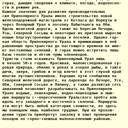
горах, дающие сведения о климате, погоде, водоносно-

сти и режиме рек.

Важное значение для развития производительных

сил Приполярного Урала имело строительство новой

железнодорожной магистрали от Котласа до Воркуты и

через Полярный Урал к поселку Лабытнанги на Оби.

Вдоль железной дороги, а также по берегам Печоры,

Усы, Северной Сосьвы и некоторых их притоков выросли

новые благоустроенные города и поселки. Однако гор-

ная область Приполярного Урала и примыкающие к ней

равнинные пространства до настоящего времени не име-

ют постоянных селений. В горах можно встретить лишь

базы геологов и летом чумы оленеводов.

Туристы стали осваивать Приполярный Урал лишь

в начале 50-х годов. Красивая, малоисследованная су-

ровая природа, обилие в реках и озерах рыбы, в тайге

дичи, зверя, грибов и ягод влечет в этот глухой край

многих путешественников. Хорошие пути сообщения по

Северной железной дороге, на пароходе по Печоре, Усе,

Оби, Северной Сосьве и Ляпину, а также развитая сеть

авиалиний позволяют разрабатывать на Приполярном

Урале водные, пешеходные, водно-пешеходные и лыж-

ные маршруты с--пересечением Уральского хребта или

вдоль его западного и восточного склонов. Маршруты

эти могут быть любой категории сложности, но здесь

мы помещаем лишь наиболее трудные. При их прохож-

дении туристы приобретут закалку и опыт проведения

походов по горно-таежньш малонаселенным районам.
