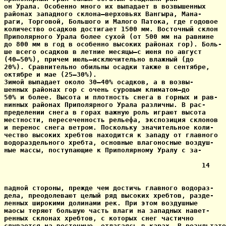
он Урала. Особенно много их выпадает в возвышенных

районах западного склона—верховьях Вангыра, Мана-

раги, Торговой, Большого и Малого Патока, где годовое

количество осадков достигает 1500 мм. Восточный склон

Приполярного Урала более сухой (от 500 мм на равнине

до 800 мм в год в особенно высоких районах гор). Боль-

ше всего осадков в летние месяцы—с июня по август

(40—50%), причем июль—исключительно влажный (до

20%). Сравнительно обильны осадки также в сентябре,

октябре и мае (25—30%).

Зимой выпадает около 30—40% осадков, а в возвы-

шенных районах гор с очень суровым климатом—до

50% и более. Высота и плотность снега в горных и рав-

нинных районах Приполярного Урала различны. В рас-

пределении снега в горах важную роль играют высота

местности, пересеченность рельефа, экспозиция склонов

и перенос снега ветром. Поскольку значительное коли-

чество высоких хребтов находится к западу от главного

водораздельного хребта, основные влагоносные воздуш-

ные массы, поступающие к Приполярному Уралу с за-

                                                 14

падной стороны, прежде чем достичь главного водораз-

дела, преодолевают целый ряд высоких хребтов, разде-

ленных широкими долинами рек. При этом воздушные

маосы теряют большую часть влаги на западных навет-

ренных склонах хребтов, с которых снег частично

сдувается на восточные, отлагаясь в карах. В результате
