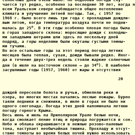
чается тут редко, особенно за последние 30 лет, когда н
всем Уральском севере наблюдается общее потепление

климата и улучшение летней погоды. Так, с 1957 по

1968 г. было всего лишь три года с прохладным дождли-

вым летом, когда температура воздуха почти не подни-

o
малась до 25
. В эти годы особенно плохая погода была

в горах западного склона: моросящие дожди с холодны-

ми западными ветрами шли здесь по нескольку дней

подряд, а горы неделями были окутаны густыми темны-

ми тучами.

Во все остальные годы за этот период погода летних

месяцев была теплая, сухая, дожди бывали редко. Иног-

да в течение двух-трех недель стояли жаркие солнечные

o
дни (в июле на восточном склоне — до 34
). В наиболее

засушливые годы (1957, 1960) от жары и отсутствия

                                                20

дождей пересохли болота и ручьи, обмелели реки и

озера, во многих местах начались лесные пожары. Бурно

таяли ледники и снежники, в июле в горах не было ни

одного снегопада. Погода этих дней напоминала летнюю

погоду горного Крыма.

Весь июнь и июль на Приполярном Урале белые ночи,

когда смолкает пение птиц и природа погружается в сон.

Небо и облака окрашиваются в нежные розово-палевые

тона, наступает необычайная тишина. Прохладу и отсут-

ствие темноты во время белых ночей нужно использовать
