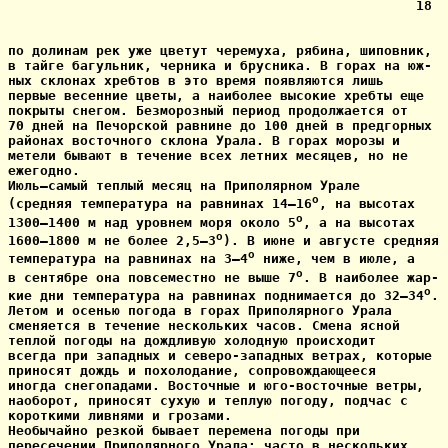
                                                   18

по долинам рек уже цветут черемуха, рябина, шиповник,

в тайге багульник, черника и брусника. В горах на юж-

ных склонах хребтов в это время появляются лишь

первые весенние цветы, а наиболее высокие хребты еще

покрыты снегом. Безморозный период продолжается от

70 дней на Печорской равнине до 100 дней в предгорных

районах восточного склона Урала. В горах морозы и

метели бывают в течение всех летних месяцев, но не

ежегодно.

Июль—самый теплый месяц на Приполярном Урале

o
(средняя температура на равнинах 14—16
, на высотах

o
1300—1400 м над уровнем моря около 5
, а на высотах

o
1600—1800 м не более 2,5—3
). В июне и августе средняя

o
температура на равнинах на 3—4
 ниже, чем в июле, а

o
в сентябре она повсеместно не выше 7
. В наиболее жар-

o
кие дни температура на равнинах поднимается до 32—34
. 

Летом и осенью погода в горах Приполярного Урала

сменяется в течение нескольких часов. Смена ясной

теплой погоды на дождливую холодную происходит

всегда при западных и северо-западных ветрах, которые

приносят дождь и похолодание, сопровождающееся

иногда снегопадами. Восточные и юго-восточные ветры,

наоборот, приносят сухую и теплую погоду, подчас с

короткими ливнями и грозами.

Необычайно резкой бывает перемена погоды при

пересечении Приполярного Урала: часто в нескольких
