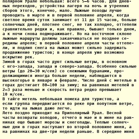
полярном Урале небольшая: всего 5—6 часов. Для днев-

ных переходов, устройства лагеря на ночь и утренних

сборов этого, конечно, мало. Лыжные походы лучше

проводить в марте и в первой половине апреля, когда

светлое время суток занимает от 11 до 15 часов, больше

солнечных дней, плотнее снег, не так холодно, оттепели

сравнительно редки и, как правило, бывают только днем,

а к ночи снова подмораживает. Но на восточном склоне

лыжные маршруты должны заканчиваться не позднее се-

редины апреля; в первой половине апреля часты оттепе-

ли, и подлип снега на лыжах может сильно задержать

продвижение туристов; в конце апреля уже возможно

вскрытие рек.

Зимой в горах часто дуют сильные ветры, в основном

с юго-запада, запада и северо-запада. Особенно сильные

ветры (до 20—30 м/сек) со снежными буранами, про-

должающимися иногда больше недели, наблюдаются в

высокогорье в январе и феврале. Число дней с метелью в

горах достигает 80—100 за зиму; на равнинах метелей в

2—3 раза меньше и скорость ветра редко превышает

10 м/сек.

В тайге метель небольшая помеха для туристов, а

если группа передвигается по реке при попутном ветре,

то идти на лыжах даже легче.

Лето поздно приходит на Приполярный Урал. Весной

часты возвраты холодов, отчего в мае и в июне на рав-

нинах еще бывают морозы и снегопады. Теплые солнеч-

ные дни в горах наступают во второй половине июня, а

на равнинах на две-три недели раньше. В середине июня
