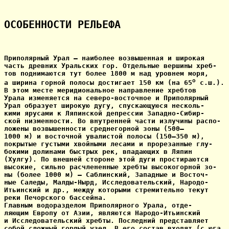
ОСОБЕННОСТИ РЕЛЬЕФА 
Приполярный Урал — наиболее возвышенная и широкая

часть древних Уральских гор. Отдельные вершины хреб-

тов поднимаются тут более 1800 м над уровнем моря,

o
а ширина горной полосы достигает 150 км (на 65
 с.ш.).

В этом месте меридиональное направление хребтов

Урала изменяется на северо-восточное и Приполярный

Урал образует широкую дугу, спускающуюся несколь-

кими ярусами к Ляпинской депрессии Западно-Сибир-

ской низменности. Во внутренней части излучины распо-

ложены возвышенности среднегорной зоны (500—

1000 м) и восточной увалистой полосы (150—350 м),

покрытые густыми хвойными лесами и прорезанные глу-

бокими долинами быстрых рек, впадающих в Ляпин

(Хулгу). По внешней стороне этой дуги простираются

высокие, сильно расчлененные хребты высокогорной зо-

ны (более 1000 м) — Саблинский, Западные и Восточ-

ные Саледы, Малды-Нырд, Исследовательский, Народо-

Итьинский и др., между которыми стремительно текут

реки Печорского бассейна.

Главным водоразделом Приполярного Урала, отде-

ляющим Европу от Азии, являются Народо-Итьинский

и Исследовательский хребты. Последний представляет

собой сложный гордый узел. В его состав входят (с юга
