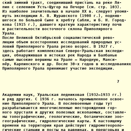
ский зимний тракт, соединивший пристань на реке Ля-

пин с селением Усть-Щугор на Печоре (см. стр. 103). 

Из наиболее значительных в начале XX в. следует упомя-

иуть экспедиции А. В. Журавското (1908 г.), подняв-

шегося по Большой Сыне к хребту Сабля, и Б. Н. Город-

кова (1915 г.), давшего краткую характеристику почв

и растительности восточного склона Приполярного

Урала.

После Великой Октябрьской социалистической рево-

люции объем всесторонних исследований природных ус-

ловий Приполярного Урала резко возрос. В 1927 г.

здесь работает комплексная Северо-Уральская экспеди-

ция, обнаружившая в истоках рек Народа и Балбанью

самые высокие вершины на Урале — Народную, Манси-

нёр, Карпинского и др. После 30-х годов в исследованиях

Приполярного Урала принимают участие экспедиции.

                                                 7

Академии наук, Уральская ледниковая (1932—1933 гг.)

и ряд других. С 1936 г. началось промышленное освое-

ние Приполярного Урала. В послевоенные годы тут

разрабатываются многочисленные месторождения гор-

ного хрусталя и других полезных ископаемых, составле-

ны топографические, геологические, ботанические зоо-

географические, гидрологические карты. К настоящему

времени на территории края действуют гидрометеороло-

гические станции и посты на равнинах, в предгорьях и
