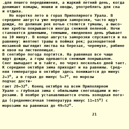
.для пешего передвижения, а жаркий летний день, когда

донимают комары, мошки и оводы, употреблять для сна

и отдыха.

   Но коротко лето в горах Приполярного Урала. В

середине августа уже нередки заморозки, часто идут

дожди, по долинам рек ночью стелются туманы, а высо-

кие хребты покрываются иногда снежной пеленой. Ночи

становятся длинными, темными, ежедневно день убывает

на 10 минут. В конце августа заморозки спускаются и на

равнину: желтеют травы в поймах рек; разноцветной

мозаикой выглядит листва на березах, черемухе, рябине

и хвоя на лиственницах.

В сентябре погода портится. На равнинах все чаще

идут дожди, а горы одеваются снежным покрывалом.

Снег выпадает и в тайге, но через несколько дней тает.

К середине октября зима приходит и на равнины. Сред-

няя температура в октябре здесь понижается до минус

o
o
2—3
, а в горах до минус 5—7
, но морозы 

подчас дости-

o
гают 28—32
. Конец октября на всем Приполярном

Урале — глубокая зима с обильными снегопадами и мо-

розами. В ноябре устанавливается очень холодная пого-

o
да (среднемесячная температура минус 11—15
) с

o
морозами на равнинах до 49—52
.

                                       21
