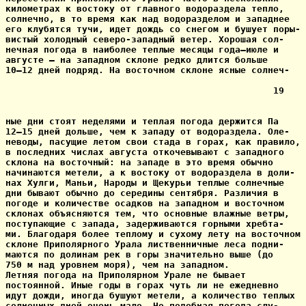
километрах к востоку от главного водораздела тепло,

солнечно, в то время как над водоразделом и западнее

его клубятся тучи, идет дождь со снегом и бушует поры-

вистый холодный северо-западный ветер. Хорошая сол-

нечная погода в наиболее теплые месяцы года—июле и

августе — на западном склоне редко длится больше

10—12 дней подряд. На восточном склоне ясные солнеч-

                                                 19

ные дни стоят неделями и теплая погода держится Па

12—15 дней дольше, чем к западу от водораздела. Оле-

неводы, пасущие летом свои стада в горах, как правило,

в последних числах августа откочевывают с западного

склона на восточный: на западе в это время обычно

начинаются метели, а к востоку от водораздела в доли-

нах Хулги, Маньи, Народы и Щекурьи теплые солнечные

дни бывают обычно до середины сентября. Различия в

погоде и количестве осадков на западном и восточном

склонах объясняются тем, что основные влажные ветры,

поступающие с запада, задерживаются горными хребта-

ми. Благодаря более теплому и сухому лету на восточном

склоне Приполярного Урала лиственничные леса подни-

маются по долинам рек в горы значительно выше (до

750 м над уровнем моря), чем на западном.

Летняя погода на Приполярном Урале не бывает

постоянной. Иные годы в горах чуть ли не ежедневно

идут дожди, иногда бушуют метели, а количество теплых

солнечных дней очень мало. Но подобная погода слу-
