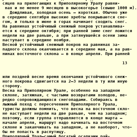
сяцев на прилегающих к Приполярному Уралу равни-

 нах и не менее 9 месяцев в высокогорье (свыше 1000 м).

   Дождливая, холодная осень — короткая. Обычно уже

в середине сентября высокие хребты покрываются сне-

гом, и только в июне в горах начинает сходить снег.

На равнинах устойчивый снежный покров устанавлива-

ется к середине октября; при ранней зиме снег ложится

недели на две раньше, а при затянувшейся осени зима

наступает в середине ноября.

Весной устойчивый снежный покров на равнинах за-

падного склона оканчивается в середине мая, а на рав-

нинах восточного склона — в конце апреля. При ранней

                                                 13

или поздней весне время окончания устойчивого снеж-

ного покрова сдвигается на 2—3 недели в ту или иную

сторону.

Весна на Приполярном Урале, особенно на западном

склоне, затяжная, с частыми возвратами холодов, не-

редко сопровождающихся снегопадами. Собираясь в

лыжный поход с пересечением Приполярного Урала,

туристы должны помнить, что весна на восточном скло-

не наступает недели на две раньше, чем на западном;

поэтому, если группа отправляется в конце марта —

начале апреля, маршрут надо начинать на восточном

склоне и заканчивать на западном, а не наоборот, что-

бы не попасть в распутицу.

Приполярный Урал—самый богатый осадками рай-
