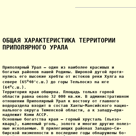
ОБЩАЯ ХАРАКТЕРИСТИКА ТЕРРИТОРИИ

ПРИПОЛЯРНОГО УРАЛА
Приполярный Урал — один из наиболее красивых и

богатых районов нашей Родины. Широкой дугой протя-

нулись его высокие хребты от истоков реки Хулга на

o
севере (65
40'с.ш.) до горы Тельпосиз на юге 

o
(64
с.ш.).

Территория края обширна. Площадь только горной

области равна около 32 000 кв.км. В административном

отношении Приполярный Урал к востоку от главного

водораздела входит в состав Ханты-Мансийского нацио-

нального округа Тюменской области, а к западу—при-

надлежит Коми АССР.

Основные богатства края — горный хрусталь (пьезо-

кварц), каменный уголь, золото и многие другие полез-

ные ископаемые. В прилегающих районах Западно-Си-

бирской низменности в последние годы обнаружены бо-
