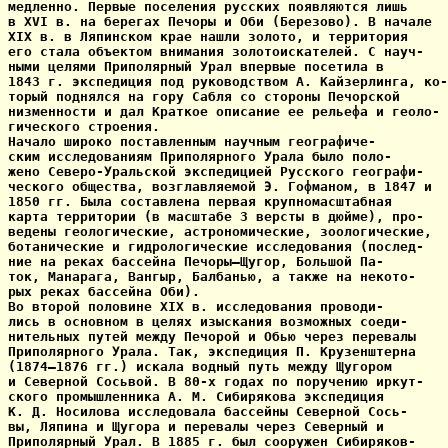
медленно. Первые поселения русских появляются лишь

в XVI в. на берегах Печоры и Оби (Березово). В начале

XIX в. в Ляпинском крае нашли золото, и территория

его стала объектом внимания золотоискателей. С науч-

ными целями Приполярный Урал впервые посетила в

1843 г. экспедиция под руководством А. Кайзерлинга, ко-

торый поднялся на гору Сабля со стороны Печорской

низменности и дал Краткое описание ее рельефа и геоло-

гического строения.

Начало широко поставленным научным географиче-

ским исследованиям Приполярного Урала было поло-

жено Северо-Уральской экспедицией Русского географи-

ческого общества, возглавляемой Э. Гофманом, в 1847 и

1850 гг. Была составлена первая крупномасштабная

карта территории (в масштабе 3 версты в дюйме), про-

ведены геологические, астрономические, зоологические,

ботанические и гидрологические исследования (послед-

ние на реках бассейна Печоры—Щугор, Большой Па-

ток, Манарага, Вангыр, Балбанью, а также на некото-

рых реках бассейна Оби).

Во второй половине XIX в. исследования проводи-

лись в основном в целях изыскания возможных соеди-

нительных путей между Печорой и Обью через перевалы

Приполярного Урала. Так, экспедиция П. Крузенштерна

(1874—1876 гг.) искала водный путь между Щугором

и Северной Сосьвой. В 80-х годах по поручению иркут-

ского промышленника А. М. Сибирякова экспедиция

К. Д. Носилова исследовала бассейны Северной Сось-

вы, Ляпина и Щугора и перевалы через Северный и

Приполярный Урал. В 1885 г. был сооружен Сибиряков-
