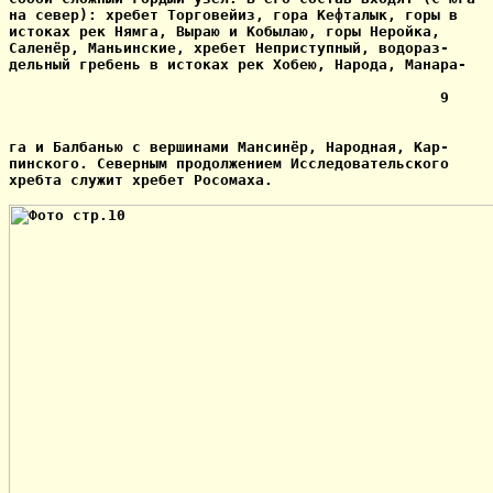
на север): хребет Торговейиз, гора Кефталык, горы в

истоках рек Нямга, Выраю и Кобылаю, горы Неройка,

Саленёр, Маньинские, хребет Неприступный, водораз-

дельный гребень в истоках рек Хобею, Народа, Манара-

                                                 9

га и Балбанью с вершинами Мансинёр, Народная, Кар-

пинского. Северным продолжением Исследовательского

хребта служит хребет Росомаха.
