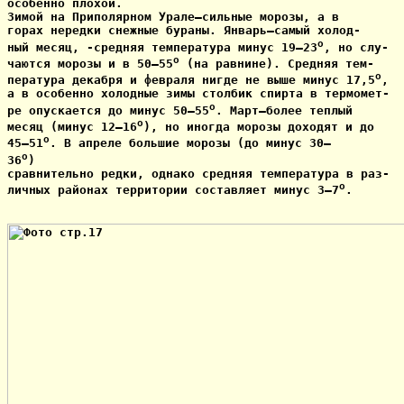
особенно плохой.

Зимой на Приполярном Урале—сильные морозы, а в

горах нередки снежные бураны. Январь—самый холод-

o
ный месяц, -средняя температура минус 19—23
, но слу-

o
чаются морозы и в 50—55
 (на равнине). Средняя тем-

o
пература декабря и февраля нигде не выше минус 17,5
, 

а в особенно холодные зимы столбик спирта в термомет- 

o
ре опускается до минус 50—55
. Март—более теплый

o
месяц (минус 12—16
), но иногда морозы доходят и до

o
45—51
. В апреле большие морозы (до минус 30—

o
36
)

сравнительно редки, однако средняя температура в раз-

o
личных районах территории составляет минус 3—7
.
