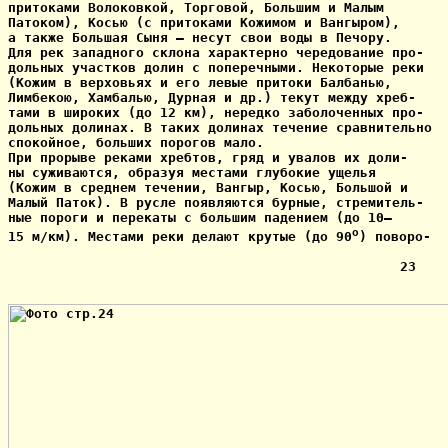
притоками Волоковкой, Торговой, Большим и Малым

Патоком), Косью (с притоками Кожимом и Вангыром),

а также Большая Сыня — несут свои воды в Печору.

Для рек западного склона характерно чередование про-

дольных участков долин с поперечными. Некоторые реки

(Кожим в верховьях и его левые притоки Балбанью,

Лимбекою, Хамбалью, Дурная и др.) текут между хреб-

тами в широких (до 12 км), нередко заболоченных про-

дольных долинах. В таких долинах течение сравнительно

спокойное, больших порогов мало.

При прорыве реками хребтов, гряд и увалов их доли-

ны суживаются, образуя местами глубокие ущелья

(Кожим в среднем течении, Вангыр, Косью, Большой и

Малый Паток). В русле появляются бурные, стремитель-

ные пороги и перекаты с большим падением (до 10—

o
15 м/км). Местами реки делают крутые (до 90
) поворо-

                                                 23
