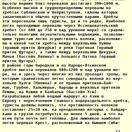
высоты вершин близ перевалов достигают 300—1000 м.

Особенно высоки и труднопреодолимы перевалы на

хребтах Саблинском и Неприступном, склоны которых

заканчиваются обычно крутостенными карами. Хребты

эти пересекали лишь туристы, да и то редко. Наиболее

легко проходимые перевалы через Исследовательский

хребет (от 600 до 750 м над уровнем моря) со сравни-

тельно пологими незначительными подъемами, позволяю-

щими туристам легко осуществлять волоки, расположе-

ны в южной части хребта между верховьями Пуйвы

(правый приток Щекурьи) и реки Торговая (правый

приток Щугора), а также между верховьями Щекурьи,

Маньи (бассейн Ляпина) и Большого Патока (правый

приток Щугора).

В районе горы Народная и на Народо-Итьинском

хребте высота перевалов 900—1200 м над уровнем мо-

ря, но и здесь через многие из них проходят тропы, по

которым сравнительно легко совершать волоки из вер-

ховьев Хулги (Ляпина) и ее правых притоков—Хай-

маю, Грубею, Хальмерью, Народы в верховья притоков

Лемвы, на Кожим и Балбанью (бассейн Усы).

Разрабатывая любой водный маршрут из Азии в

Европу с пересечением главного водораздельного хребта,

туристы должны помнить, что протяженность волоков

составляет 25—30 км, на преодоление которых с байдар-

ками и грузом потребуется не менее 5 дней, и что на

всем пути почти нет топлива. Для лыжников наиболее

легок перевал Крест, расположенный на бывшем Сиби-

                                                12
