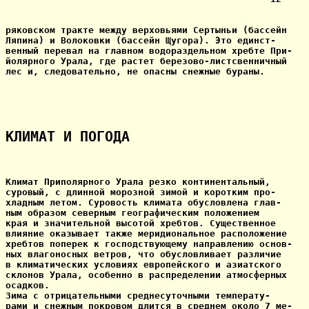
ряковском тракте между верховьями Сертыньи (бассейн

Ляпина) и Волоковки (бассейн Щугора). Это единст-

венный перевал на главном водораздельном хребте При-

йолярного Урала, где растет березово-листсвенничный

лес и, следовательно, не опасны снежные бураны.

КЛИМАТ И ПОГОДА
Климат Приполярного Урала резко континентальный,

суровый, с длинной морозной зимой и коротким про-

хладным летом. Суровость климата обусловлена глав-

ным образом северным географическим положением

края и значительной высотой хребтов. Существенное

влияние оказывает также меридиональное расположение

хребтов поперек к господствующему направлению основ-

ных влагоносных ветров, что обусловливает различие

в климатических условиях европейского и азиатского

склонов Урала, особенно в распределении атмосферных

осадков.

Зима с отрицательными среднесуточными температу-

рами и снежным покровом длится в среднем около 7 ме-
