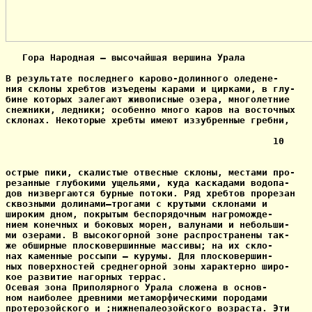
   Гора Народная — высочайшая вершина Урала

В результате последнего карово-долинного оледене-

ния склоны хребтов изъедены карами и цирками, в глу-

бине которых залегают живописные озера, многолетние

снежники, ледники; особенно много каров на восточных

склонах. Некоторые хребты имеют иззубренные гребни,

                                                10

острые пики, скалистые отвесные склоны, местами про-

резанные глубокими ущельями, куда каскадами водопа-

дов низвергаются бурные потоки. Ряд хребтов прорезан

сквозными долинами—трогами с крутыми склонами и

широким дном, покрытым беспорядочным нагроможде-

нием конечных и боковых морен, валунами и небольши-

ми озерами. В высокогорной зоне распространены так-

же обширные плосковершинные массивы; на их скло-

нах каменные россыпи — курумы. Для плосковершин-

ных поверхностей среднегорной зоны характерно широ-

кое развитие нагорных террас.

Осевая зона Приполярного Урала сложена в основ-

ном наиболее древними метаморфическими породами

протерозойского и ;нижнепалеозойского возраста. Эти
