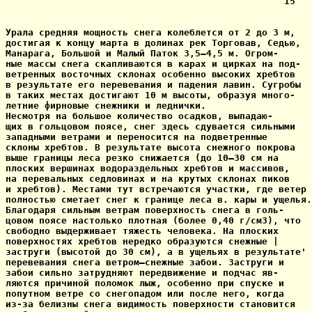
                                                  15

Урала средняя мощность снега колеблется от 2 до 3 м,

достигая к концу марта в долинах рек Торговав, Седью,

Манарага, Большой и Малый Паток 3,5—4,5 м. Огром-

ные массы снега скапливаются в карах и цирках на под-

ветренных восточных склонах особенно высоких хребтов

в результате его перевевания и падения лавин. Сугробы

в таких местах достигают 10 м высоты, образуя много-

летние фирновые снежники и леднички.

Несмотря на большое количество осадков, выпадаю-

щих в гольцовом поясе, снег здесь сдувается сильными

западными ветрами и переносится на подветренные

склоны хребтов. В результате высота снежного покрова

выше границы леса резко снижается (до 10—30 см на

плоских вершинах водораздельных хребтов и массивов,

на перевальных седловинах и на крутых склонах пиков

и хребтов). Местами тут встречаются участки, где ветер

полностью сметает снег к границе леса в. кары и ущелья.

Благодаря сильным ветрам поверхность снега в голь-

цовом поясе настолько плотная (более 0,40 г/см3), что

свободно выдерживает тяжесть человека. На плоских

поверхностях хребтов нередко образуются снежные |

заструги (высотой до 30 см), а в ущельях в результате'

перевевания снега ветром—снежные забои. Заструги и

забои сильно затрудняют передвижение и подчас яв-

ляются причиной поломок лыж, особенно при спуске и

попутном ветре со снегопадом или после него, когда

из-за белизны снега видимость поверхности становится
