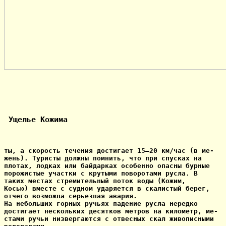
 Ущелье Кожима
ты, а скорость течения достигает 15—20 км/час (в ме-

жень). Туристы должны помнить, что при спусках на

плотах, лодках или байдарках особенно опасны бурные

порожистые участки с крутыми поворотами русла. В

таких местах стремительный поток воды (Кожим,

Косью) вместе с судном ударяется в скалистый берег,

отчего возможна серьезная авария.

На небольших горных ручьях падение русла нередко

достигает нескольких десятков метров на километр, ме-

стами ручьи низвергаются с отвесных скал живописными
