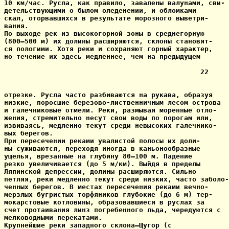
10 км/час. Русла, как правило, завалены валунами, сви-

детельствующими о былом оледенении, и обломками

скал, оторвавшихся в результате морозного выветри-

вания.

По выходе рек из высокогорной зоны в среднегорную

(800—500 м) их долины расширяются, склоны становят-

ся пологими. Хотя реки и сохраняют горный характер,

но течение их здесь медленнее, чем на предыдущем

                                                22

отрезке. Русла часто разбиваются на рукава, образуя

низкие, поросшие березово-лиственничным лесом острова

и галечниковые отмели. Реки, размывая моренные отло-

жения, стремительно несут свои воды по порогам или,

извиваясь, медленно текут среди невысоких галечнико-

вых берегов.

При пересечении реками увалистой полосы их доли-

ны суживаются, переходя иногда в каньонообразные

ущелья, врезанные на глубину 80—100 м. Падение

резко увеличивается (до 5 м/км). Выйдя в пределы

Ляпинской депрессии, долины расширяются. Сильно

петляя, реки медленно текут среди низких, часто заболо-

ченных берегов. В местах пересечения реками вечно-

мерзлых бугристых торфяников глубокие (до 6 м) тер-

мокарстовые котловины, образовавшиеся в руслах за

счет протаивания линз погребенного льда, чередуются с

мелководными перекатами.

Крупнейшие реки западного склона—Щугор (с
