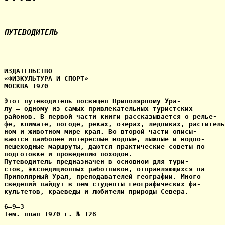
ПУТЕВОДИТЕЛЬ
ИЗДАТЕЛЬСТВО

«ФИЗКУЛЬТУРА И СПОРТ»

МОСКВА 1970

Этот путеводитель посвящен Приполярному Ура-

лу — одному из самых привлекательных туристских

районов. В первой части книги рассказывается о релье-

фе, климате, погоде, реках, озерах, ледниках, раститель
ном и животном мире края. Во второй части описы-

ваются наиболее интересные водные, лыжные и водно-

пешеходные маршруты, даются практические советы по

подготовке и проведению походов.

Путеводитель предназначен в основном для тури-

стов, экспедиционных работников, отправляющихся на

Приполярный Урал, преподавателей географии. Много

сведений найдут в нем студенты географических фа-

культетов, краеведы и любители природы Севера.

6—9—3

Тем. план 1970 г. № 128
