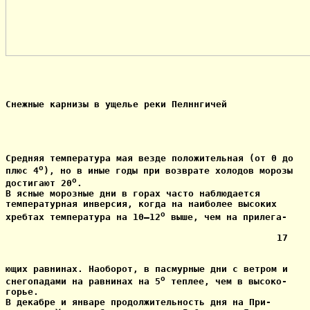
Снежные карнизы в ущелье реки Пелннгичей
Средняя температура мая везде положительная (от 0 до

o
плюс 4
), но в иные годы при возврате холодов морозы

o
достигают 20
.

В ясные морозные дни в горах часто наблюдается

температурная инверсия, когда на наиболее высоких

o
хребтах температура на 10—12
 выше, чем на прилега-

                                                 17

ющих равнинах. Наоборот, в пасмурные дни с ветром и

o
снегопадами на равнинах на 5
 теплее, чем в высоко-

горье.

В декабре и январе продолжительность дня на При-
