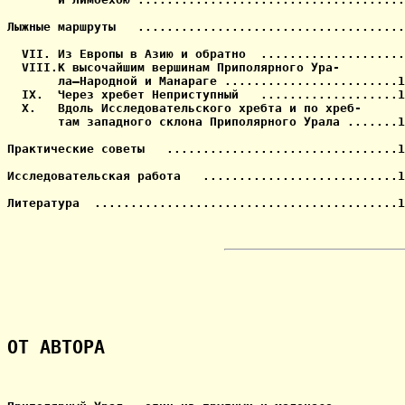
Лыжные маршруты   .....................................
  VII. Из Европы в Азию и обратно  ....................
  VIII.К высочайшим вершинам Приполярного Ура-

       ла—Народной и Манараге ........................1
  IX.  Через хребет Неприступный   ...................1
  X.   Вдоль Исследовательского хребта и по хреб-

       там западного склона Приполярного Урала .......1
Практические советы   ................................1
Исследовательская работа   ...........................1
Литература  ..........................................1
ОТ АВТОРА