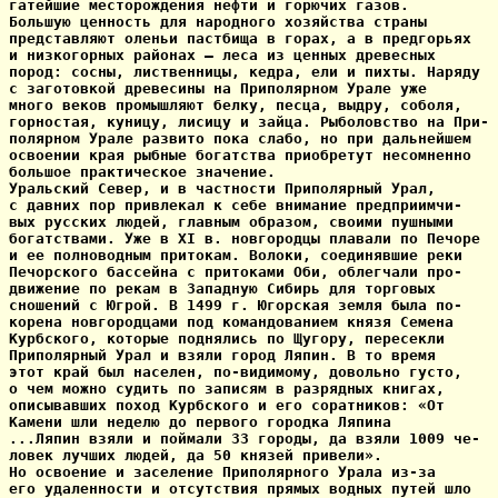
гатейшие месторождения нефти и горючих газов.

Большую ценность для народного хозяйства страны

представляют оленьи пастбища в горах, а в предгорьях

и низкогорных районах — леса из ценных древесных

пород: сосны, лиственницы, кедра, ели и пихты. Наряду

с заготовкой древесины на Приполярном Урале уже

много веков промышляют белку, песца, выдру, соболя,

горностая, куницу, лисицу и зайца. Рыболовство на При-

полярном Урале развито пока слабо, но при дальнейшем

освоении края рыбные богатства приобретут несомненно

большое практическое значение.

Уральский Север, и в частности Приполярный Урал,

с давних пор привлекал к себе внимание предприимчи-

вых русских людей, главным образом, своими пушными

богатствами. Уже в XI в. новгородцы плавали по Печоре

и ее полноводным притокам. Волоки, соединявшие реки

Печорского бассейна с притоками Оби, облегчали про-

движение по рекам в Западную Сибирь для торговых

сношений с Югрой. В 1499 г. Югорская земля была по-

корена новгородцами под командованием князя Семена

Курбского, которые поднялись по Щугору, пересекли

Приполярный Урал и взяли город Ляпин. В то время

этот край был населен, по-видимому, довольно густо,

о чем можно судить по записям в разрядных книгах,

описывавших поход Курбского и его соратников: «От

Камени шли неделю до первого городка Ляпина

...Ляпин взяли и поймали 33 городы, да взяли 1009 че-

ловек лучших людей, да 50 князей привели».

Но освоение и заселение Приполярного Урала из-за

его удаленности и отсутствия прямых водных путей шло
