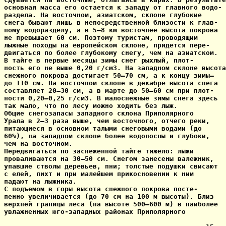
основная масса его остается к западу от главного водо-

раздела. На восточном, азиатском, склоне глубокие

снега бывают лишь в непосредственной близости к глав-

ному водоразделу, а в 5—8 км восточнее высота покрова

не превышает 60 см. Поэтому туристам, проводящим

лыжные походы на европейском склоне, придется пере-

двигаться по более глубокому снегу, чем на азиатском.

В тайге в первые месяцы зимы снег рыхлый, плот-

ность его не выше 0,20 г/см3. На западном склоне высота

снежного покрова достигает 50—70 см, а к концу зимы—

до 110 см. На восточном склоне в декабре высота снега

составляет 20—30 см, а в марте до 50—60 см при плот-

ности 0,20—0,25 г/см3. В малоснежные зимы снега здесь

так мало, что по лесу можно ходить без лыж.

Общие снегозапасы западного склона Приполярного

Урала в 2—3 раза выше, чем восточного, отчего реки,

питающиеся в основном талыми снеговыми водами (до

60%), на западном склоне более водоносны и глубоки,

чем на восточном.

Передвигаться по заснеженной тайге тяжело: лыжи

проваливаются на 30—50 см. Снегом занесены валежник,

упавшие стволы деревьев, пни; толстые подушки свисают

с елей, пихт и при малейшем прикосновении к ним

падают на лыжника.

С подъемом в горы высота снежного покрова посте-

пенно увеличивается (до 70 см на 100 м высоты). Близ

верхней границы леса (на высоте 500—600 м) в наиболее

увлажненных юго-западных районах Приполярного
