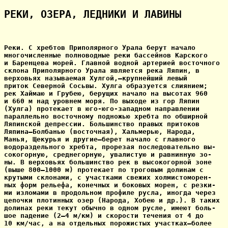
РЕКИ, ОЗЕРА, ЛЕДНИКИ И ЛАВИНЫ
Реки. С хребтов Приполярного Урала берут начало

многочисленные полноводные реки бассейнов Карского

и Баренцева морей. Главной водной артерией восточного

склона Приполярного Урала является река Ляпин, в

верховьях называемая Хулгой,—крупнейший левый

приток Северной Сосьвы. Хулга образуется слиянием;

рек Хаймаю и Грубею, берущих начало на высотах 960

и 660 м над уровнем моря. По выходе из гор Ляпин 

(Хулга) протекает в юго-юго-западном направлении

параллельно восточному подножью хребта по обширной

Ляпинской депрессии. Большинство правых притоков 

Ляпина—Болбанью (восточная), Хальмерью, Народа,

Манья, Щекурья и другие—берет начало с главного

водораздельного хребта, прорезая последовательно вы-

сокогорную, среднегорную, увалистую и равнинную зо-

ны. В верховьях большинство рек в высокогорной зоне

(выше 800—1000 м) протекает по троговым долинам с

крутыми склонами, с участками свежих холмистоморен-

ных форм рельефа, конечных и боковых морен, с резки-

ми изломами в продольном профиле русла, иногда через

цепочки плотинных озер (Народа, Хобею и др.). В таких

долинах реки текут обычно в одном русле, имеют боль-

шое падение (2—4 м/км) и скорости течения от 4 до

10 км/час, а на отдельных порожистых участках—более
