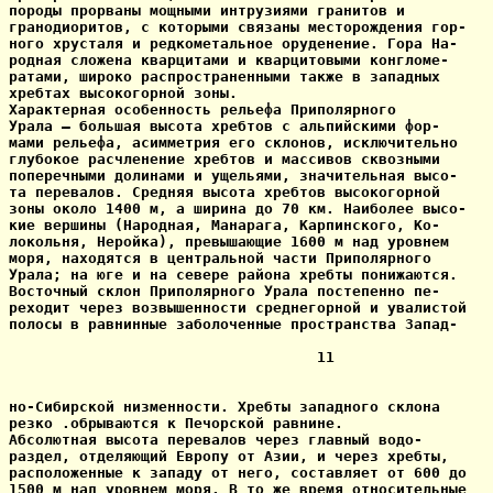
породы прорваны мощными интрузиями гранитов и

гранодиоритов, с которыми связаны месторождения гор-

ного хрусталя и редкометальное оруденение. Гора На-

родная сложена кварцитами и кварцитовыми конгломе-

ратами, широко распространенными также в западных

хребтах высокогорной зоны.

Характерная особенность рельефа Приполярного

Урала — большая высота хребтов с альпийскими фор-

мами рельефа, асимметрия его склонов, исключительно

глубокое расчленение хребтов и массивов сквозными

поперечными долинами и ущельями, значительная высо-

та перевалов. Средняя высота хребтов высокогорной

зоны около 1400 м, а ширина до 70 км. Наиболее высо-

кие вершины (Народная, Манарага, Карпинского, Ко-

локольня, Неройка), превышающие 1600 м над уровнем

моря, находятся в центральной части Приполярного

Урала; на юге и на севере района хребты понижаются.

Восточный склон Приполярного Урала постепенно пе-

реходит через возвышенности среднегорной и увалистой

полосы в равнинные заболоченные пространства Запад-

                                   11

но-Сибирской низменности. Хребты западного склона

резко .обрываются к Печорской равнине.

Абсолютная высота перевалов через главный водо-

раздел, отделяющий Европу от Азии, и через хребты,

расположенные к западу от него, составляет от 600 до

1500 м над уровнем моря. В то же время относительные
