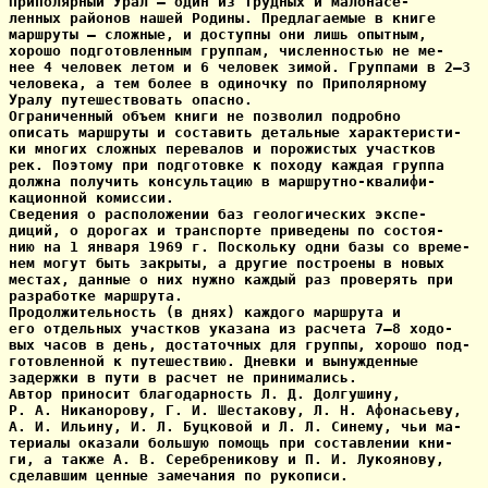
Приполярный Урал — один из трудных и малонасе-

ленных районов нашей Родины. Предлагаемые в книге

маршруты — сложные, и доступны они лишь опытным,

хорошо подготовленным группам, численностью не ме-

нее 4 человек летом и 6 человек зимой. Группами в 2—3

человека, а тем более в одиночку по Приполярному

Уралу путешествовать опасно.

Ограниченный объем книги не позволил подробно

описать маршруты и составить детальные характеристи-

ки многих сложных перевалов и порожистых участков

рек. Поэтому при подготовке к походу каждая группа

должна получить консультацию в маршрутно-квалифи-

кационной комиссии.

Сведения о расположении баз геологических экспе-

диций, о дорогах и транспорте приведены по состоя-

нию на 1 января 1969 г. Поскольку одни базы со време-

нем могут быть закрыты, а другие построены в новых

местах, данные о них нужно каждый раз проверять при

разработке маршрута.

Продолжительность (в днях) каждого маршрута и

его отдельных участков указана из расчета 7—8 ходо-

вых часов в день, достаточных для группы, хорошо под-

готовленной к путешествию. Дневки и вынужденные

задержки в пути в расчет не принимались.

Автор приносит благодарность Л. Д. Долгушину,

Р. А. Никанорову, Г. И. Шестакову, Л. Н. Афонасьеву,

А. И. Ильину, И. Л. Буцковой и Л. Л. Синему, чьи ма-

териалы оказали большую помощь при составлении кни-

ги, а также А. В. Серебреникову и П. И. Лукоянову,

сделавшим ценные замечания по рукописи.
