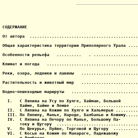
СОДЕРЖАНИЕ

От автора  ............................................
Общая характеристика территории Приполярного Урала ....
Особенности рельефа   ..........   . ..................
Климат и погода   .....................................
Реки, озера, ледники и лавины   .......................
Растительность и животный мир   .......................
Водно-пешеходные маршруты   ...........................
  I.   С Ляпияа на Усу по Хулге, Хаймаю, Большой

       Хайме, Хайме и Лемве  ..........................
  II.  С Ляпина на Кожим по Хулге и Хальмерью .........
  III. По Ляпину, Манье, Народе, Балбанью и Кожиму.....
  IV.  С Ляпина на Печору по Манье, Большому Па-

       току и Щугору  .................................
  V.   По Щекурье, Пуйве, Торговой и Щугору  ..........
  VI.  С Косью на Кожим по Манараге, Падежавожу

       и Лимбехою .....................................