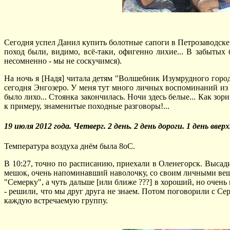
Сегодня успел Данил купить болотные сапоги в Петрозаводске
поход были, видимо, всё-таки, офигенно лихие... В забытых
несомненно - мы не соскучимся).
На ночь я [Надя] читала детям "Волшебник Изумрудного города
сегодня Энгозеро. У меня тут много личных воспоминаний из
было лихо... Стоянка закончилась. Ночи здесь белые... Как зор
к примеру, знаменитые походные разговоры!...
19 июля 2012 года. Четверг. 2 день. 2 день дороги. 1 день вверх
Температура воздуха днём была 8оС.
В 10:27, точно по расписанию, приехали в Оленегорск. Высад
мешок, очень напоминавший наволочку, со своим личными веща
"Семерку", а чуть дальше [или ближе ???] в хороший, но очень
- решили, что мы друг друга не знаем. Потом поговорили с Се
каждую встречаемую группу.