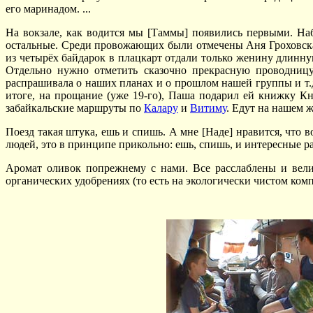
его маринадом. ...
На вокзале, как водится мы [Таммы] появились первыми. На
остальные. Среди провожающих были отмечены Аня Гроховска
из четырёх байдарок в плацкарт отдали только женину длинн
Отдельно нужно отметить сказочно прекрасную проводницу 
распрашивала о наших планах и о прошлом нашей группы и т.д.
итоге, на прощание (уже 19-го), Паша подарил ей книжку Кн
забайкальские маршруты по
Калару
и
Витиму
. Едут на нашем ж
Поезд такая штука, ешь и спишь. А мне [Наде] нравится, что 
людей, это в принципе прикольно: ешь, спишь, и интересные ра
Аромат оливок попрежнему с нами. Все расслаблены и вели
органических удобрениях (то есть на экологически чистом ком