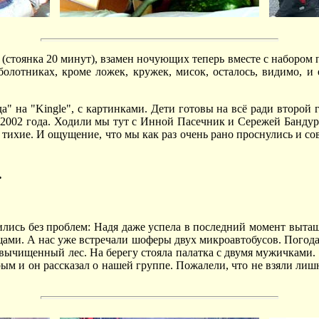
 (стоянка 20 минут), взамен ночующих теперь вместе с наборо
 болотниках, кроме ложек, кружек, мисок, осталось, видимо, 
" на "Kingle", с картинками. Дети готовы на всё ради второй 
 2002 года. Ходили мы тут с Инной Пасечник и Сережей Бандуро
и тихие. И ощущение, что мы как раз очень рано проснулись и со
.
ились без проблем: Надя даже успела в последний момент выта
ми. А нас уже встречали шоферы двух микроавтобусов. Погода 
 вычищенный лес. На берегу стояла палатка с двумя мужичками. О
рым и он рассказал о нашей группе. Пожалели, что не взяли ли