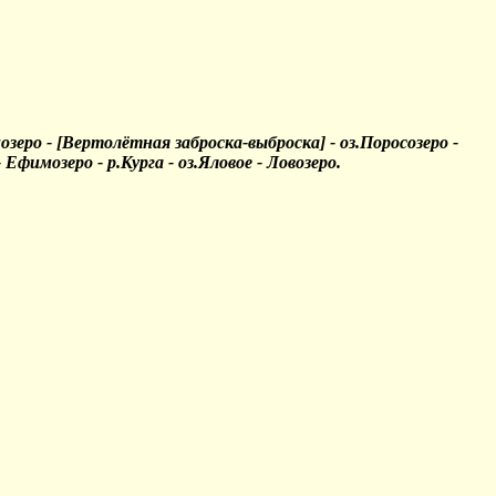
лмозеро - [Вертолётная заброска-выброска] - оз.Поросозеро -
 Ефимозеро - р.Курга - оз.Яловое - Ловозеро.