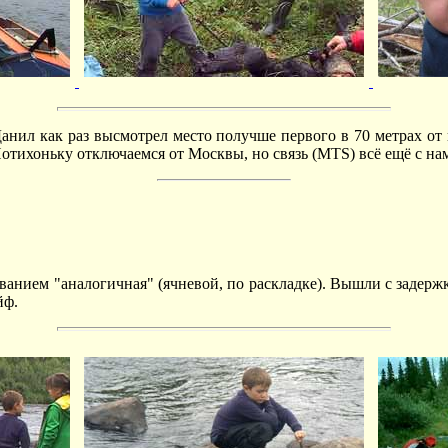
нил как раз высмотрел место получше первого в 70 метрах от и
ихоньку отключаемся от Москвы, но связь (MTS) всё ещё с нами.
ванием "аналогичная" (ячневой, по раскладке). Вышли с задерж
йф.