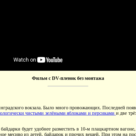
Фильм с DV-пленок без монтажа
инградского вокзала. Было много провожающих. Последней появ
кологически чистыми зелёными яблоками и персиками
и две тр
байдарки будет удобнее разместить в 10-м плацкартном вагоне,
онное месиво из детей, байдарок и прочих вещей. При этом на п