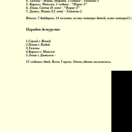
4. Таммы - Миша, Марина, 3 собаки - Таймень-3
5. Кирилл, Максим, 1 собака - “Нерис-3”
6. Лёша, Стёпа (8 лет) - “Нерис-3”
7. Данил, Миша (12 лет) - Таймень-2
Итого, 7 байдарок, 14 человек, из них четверо детей, плюс четыре(!) 
Порядок дежурств:
1.Серый с Женей
2.Паша с Надей
3.Таммы
4.Кирилл с Максом
5.Леша с Данилом -
15 ходовых дней. Всего 3 круга. Очень удачно получилось.