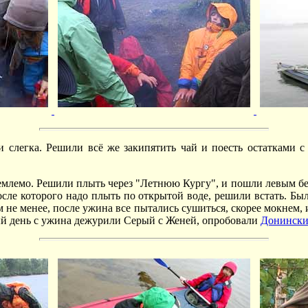
слегка. Решили всё же закипятить чай и поесть остатками с п
риемлемо. Решили плыть через "Летнюю Кургу", и пошли левым бе
сле которого надо плыть по открытой воде, решили встать. Было
ем не менее, после ужина все пытались сушиться, скорее мокнем
вый день с ужина дежурили Серый с Женей, опробовали
Донински