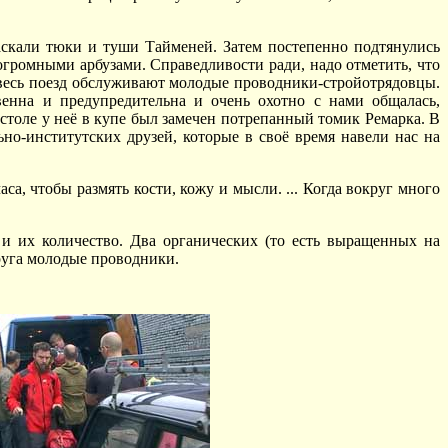
аскали тюки и туши Тайменей. Затем постепенно подтянулись
ромными арбузами. Справедливости ради, надо отметить, что
 весь поезд обслуживают молодые проводники-стройотрядовцы.
енна и предупредительна и очень охотно с нами общалась,
 столе у неё в купе был замечен потрепанный томик Ремарка. В
но-институтских друзей, которые в своё время навели нас на
а, чтобы размять кости, кожу и мысли. ... Когда вокруг много
и их количество. Два органических (то есть выращенных на
друга молодые проводники.