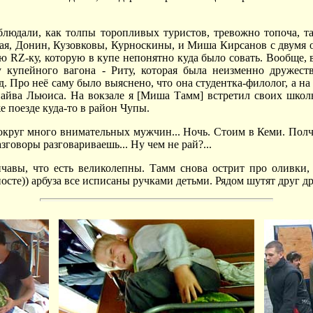
блюдали, как толпы торопливых туристов, тревожно топоча, т
я, Донин, Кузовковы, Курноскины, и Миша Кирсанов с двумя ог
ую RZ-ку, которую в купе непонятно куда было совать. Вообще,
купейного вагона - Риту, которая была неизменно дружеств
 Про неё саму было выяснено, что она студентка-филолог, а на
айва Льюиса. На вокзале я [Миша Тамм] встретил своих школь
е поезде куда-то в район Чупы.
вокруг много внимательных мужчин... Ночь. Стоим в Кеми. Полчас
зговоры разговариваешь... Ну чем не рай?...
чавы, что есть великолепны. Тамм снова острит про оливки, 
посте)) арбуза все исписаны ручками детьми. Рядом шутят друг 