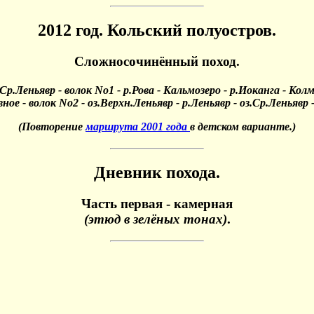
2012 год. Кольский полуостров.
Сложносочинённый поход.
з.Ср.Леньявр - волок No1 - р.Рова - Кальмозеро - р.Иоканга - Ко
ное - волок No2 - оз.Верхн.Леньявр - р.Леньявр - оз.Ср.Леньявр -
(Повторение
маршрута 2001 года
в детском варианте.)
Дневник похода.
Часть первая - камерная
(этюд в зелёных тонах)
.