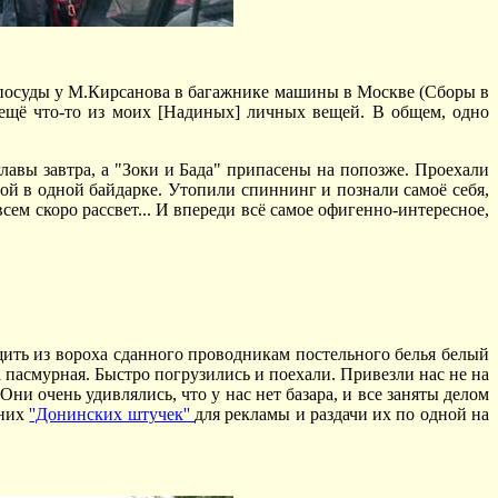
м посуды у М.Кирсанова в багажнике машины в Москве (Сборы в
и ещё что-то из моих [Надиных] личных вещей. В общем, одно
главы завтра, а "Зоки и Бада" припасены на попозже. Проехали
й в одной байдарке. Утопили спиннинг и познали самоё себя,
всем скоро рассвет... И впереди всё самое офигенно-интересное,
щить из вороха сданного проводникам постельного белья белый
пасмурная. Быстро погрузились и поехали. Привезли нас не на
ни очень удивлялись, что у нас нет базара, и все заняты делом
шних
''Донинских штучек''
для рекламы и раздачи их по одной на