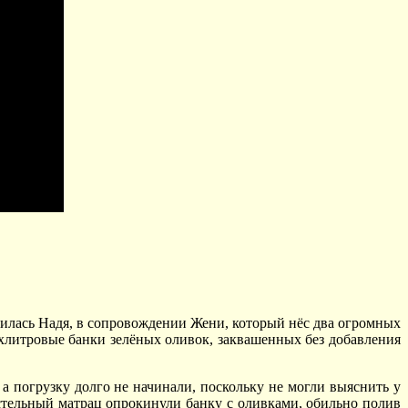
илась Надя, в сопровождении Жени, который нёс два огромных
ёхлитровые банки зелёных оливок, заквашенных без добавления
 а погрузку долго не начинали, поскольку не могли выяснить у
остельный матрац опрокинули банку с оливками, обильно полив