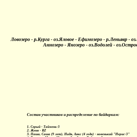
Ловозеро - р.Курга - оз.Яловое - Ефимозеро - р.Леньявр - о
Аннозеро - Янозеро - оз.Водолей - оз.Остров
Состав участников и распределение по байдаркам:
1. Серый - Таймень-3
2. Женя - RZ
3. Паша, Саша (9 лет), Надя, Аякс (4 года) - новенький "Нерис-3"