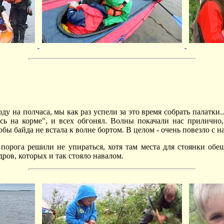
у на полчаса, мы как раз успели за это время собрать палатки.
сь на корме", и всех обгонял. Волны покачали нас прилично
бы байда не встала к волне бортом. В целом - очень повезло с н
 порога решили не упираться, хотя там места для стоянки об
дров, которых и так стояло навалом.